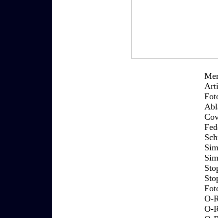
Mer
Art
Fot
Abl
Cov
Fed
Sch
Sim
Sim
Sto
Sto
Fot
O-R
O-R