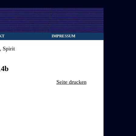
KT
IMPRESSUM
 Spirit
14b
Seite drucken