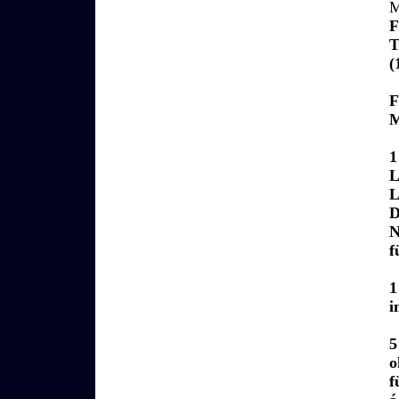
M
F
T
(
F
M
1
L
L
D
N
f
1
i
5
o
f