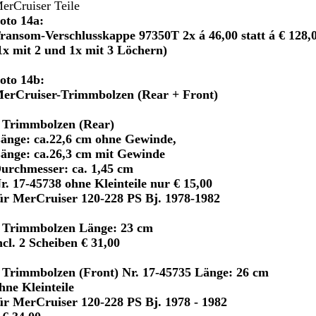
erCruiser Teile
oto 14a:
ransom-Verschlusskappe 97350T 2x á 46,00 statt á € 128,
1x mit 2 und 1x mit 3 Löchern)
oto 14b:
erCruiser-Trimmbolzen (Rear + Front)
 Trimmbolzen (Rear)
änge: ca.22,6 cm ohne Gewinde,
änge: ca.26,3 cm mit Gewinde
urchmesser: ca. 1,45 cm
r. 17-45738 ohne Kleinteile nur € 15,00
ür MerCruiser 120-228 PS Bj. 1978-1982
 Trimmbolzen Länge: 23 cm
ncl. 2 Scheiben € 31,00
 Trimmbolzen (Front) Nr. 17-45735 Länge: 26 cm
hne Kleinteile
ür MerCruiser 120-228 PS Bj. 1978 - 1982